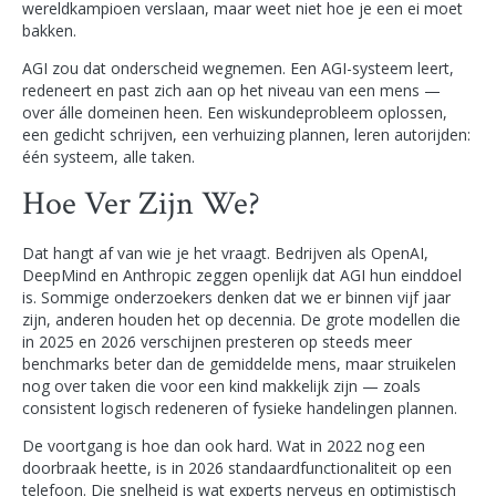
wereldkampioen verslaan, maar weet niet hoe je een ei moet
bakken.
AGI zou dat onderscheid wegnemen. Een AGI-systeem leert,
redeneert en past zich aan op het niveau van een mens —
over álle domeinen heen. Een wiskundeprobleem oplossen,
een gedicht schrijven, een verhuizing plannen, leren autorijden:
één systeem, alle taken.
Hoe Ver Zijn We?
Dat hangt af van wie je het vraagt. Bedrijven als OpenAI,
DeepMind en Anthropic zeggen openlijk dat AGI hun einddoel
is. Sommige onderzoekers denken dat we er binnen vijf jaar
zijn, anderen houden het op decennia. De grote modellen die
in 2025 en 2026 verschijnen presteren op steeds meer
benchmarks beter dan de gemiddelde mens, maar struikelen
nog over taken die voor een kind makkelijk zijn — zoals
consistent logisch redeneren of fysieke handelingen plannen.
De voortgang is hoe dan ook hard. Wat in 2022 nog een
doorbraak heette, is in 2026 standaardfunctionaliteit op een
telefoon. Die snelheid is wat experts nerveus en optimistisch