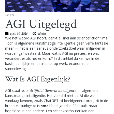
Tech & AI
AGI Uitgelegd
april 30, 2026
admin
Wie het woord AGI hoort, denkt al snel aan sciencefictionfilms.
Toch is algemene kunstmatige intelligentie geen verre fantasie
meer — het is een serieus onderzoeksdoel waar miljarden in
worden geïnvesteerd. Maar wat is AGI nu precies, en wat
verandert er als het er komt? In dit artikel duiken we in de
basis, de tijdlijn en de impact op werk, economie en
samenleving.
Wat Is AGI Eigenlijk?
AGI staat voor
Artificial General Intelligence
— algemene
kunstmatige intelligentie. Het verschil met de AI die we
vandaag kennen, zoals ChatGPT of beeldgeneratoren, zit in de
breedte. Huidige AI is
smal
: heel goed in één taak, maar
hopeloos in een andere. Een schaakcomputer kan een