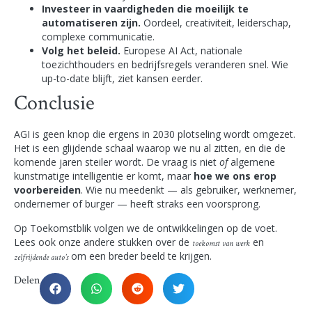
Investeer in vaardigheden die moeilijk te
automatiseren zijn.
Oordeel, creativiteit, leiderschap,
complexe communicatie.
Volg het beleid.
Europese AI Act, nationale
toezichthouders en bedrijfsregels veranderen snel. Wie
up-to-date blijft, ziet kansen eerder.
Conclusie
AGI is geen knop die ergens in 2030 plotseling wordt omgezet.
Het is een glijdende schaal waarop we nu al zitten, en die de
komende jaren steiler wordt. De vraag is niet
of
algemene
kunstmatige intelligentie er komt, maar
hoe we ons erop
voorbereiden
. Wie nu meedenkt — als gebruiker, werknemer,
ondernemer of burger — heeft straks een voorsprong.
Op Toekomstblik volgen we de ontwikkelingen op de voet.
Lees ook onze andere stukken over de
en
toekomst van werk
om een breder beeld te krijgen.
zelfrijdende auto’s
Delen