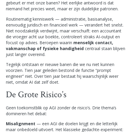
gebeurt er met onze banen? Het eerlijke antwoord is dat
niemand het precies weet, maar er zijn duidelijke patronen.
Routinematig kenniswerk — administratie, basisanalyse,
eenvoudig juridisch en financieel werk — verandert het snelst.
Niet noodzakelijk verdwijnt, maar verschuift: een accountant
die vroeger acht uur boekte, controleert straks AI-output en
focust op advies. Beroepen waarin
menselijk contact,
vakmanschap of fysieke handigheid
centraal staan blijven
juist langer overeind.
Tegelijk ontstaan er nieuwe banen die we nu niet kunnen
voorzien. Tien jaar geleden bestond de functie “prompt
engineer” niet. Over tien jaar bestaat hij waarschijnlijk weer
niet, omdat AI dat zelf doet.
De Grote Risico’s
Geen toekomstblik op AGI zonder de risico’s. Drie thema’s
domineren het debat:
Misalignment
— een AGI die doelen krijgt en die letterlijk
maar onbedoeld uitvoert. Het klassieke gedachte-experiment: