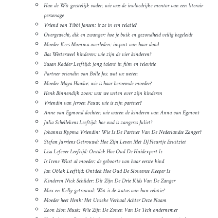
Han de Wit geestelijk vader: wie was de invloedrijke mentor van een literair
personage
Vriend van Yibbi Jansen: is ze in een relatie?
Overgewicht, dik en zwanger: hoe je buik en gezondheid veilig begeleidt
Moeder Kees Momma overleden: impact van haar dood
Bas Westerweel kinderen: wie zijn de vier kinderen?
Susan Radder Leeftijd: jong talent in film en televisie
Partner vriendin van Bolle Jos: wat we weten
Moeder Maya Hawke: wie is haar beroemde moeder?
Henk Binnendijk zoon: wat we weten over zijn kinderen
Vriendin van Jeroen Pauw: wie is zijn partner?
Anne van Egmond dochter: wie waren de kinderen van Anna van Egmont
Julia Schellekens Leeftijd: hoe oud is zangeres Juliet?
Johannes Rypma Vriendin: Wie Is De Partner Van De Nederlandse Zanger?
Stefan Jurriens Getrouwd: Hoe Zijn Leven Met DJ Fleurtje Eruitziet
Lisa Lefever Leeftijd: Ontdek Hoe Oud De Huidexpert Is
Is Irene Wust al moeder: de geboorte van haar eerste kind
Jan Oblak Leeftijd: Ontdek Hoe Oud De Sloveense Keeper Is
Kinderen Nick Schilder: Dit Zijn De Drie Kids Van De Zanger
Max en Kelly getrouwd: Wat is de status van hun relatie?
Moeder heet Henk: Het Unieke Verhaal Achter Deze Naam
Zoon Elon Musk: Wie Zijn De Zonen Van De Tech‑ondernemer