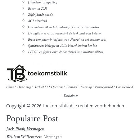
Quantum computing
Banen in 2035
Zelfrijdende auto’s
AGI uitgelegd
Generatieve AI in het onderwijs: kansen en valkuilen
De digitale euro: zo verandert de toekomst van betalen
Brein-computer-interfaces: van Neuralink tot massamarkt
Synthetische biologie in 2030: biotech buiten het lab
eVTOL en flying cars: de doorbraak van luchtmobiliteit
·
·
·
·
·
·
·
Home
Onze blog
Tech & AI
Over ons
Contact
Sitemap
Privacybeleid
Cookiebeleid
·
Disclaimer
Copyright © 2026 toekomstblik.Alle rechten voorbehouden.
Populaire Post
Jack Plooij Vermogen
Willem Willemstein Vermogen