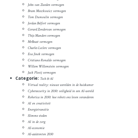
John van Zweden vermogen
Bram Moszkowicz vermogen
Tom Dumoulin vermogen
Jordan Belfort vermogen
Gerard Zondervan vermogen
Thijs Manders vermogen
MrBeast vermogen
Charles Leclerc vermogen
Eva Jinek vermogen
Cristiano Ronaldo vermogen
Willem Willemstein vermogen
Jack Plooij vermogen
Categorie:
Tech & AI
Virtual reality: nieuwe werelden in de huiskamer
Cybersecurity in 2030: veiligheid in een AI-wereld
Robotica in 2030: hoe robots ons leven veranderen
AI en creativiteit
Energietransitie
Slimme steden
AI in de zorg
AI-economie
AI-assistenten 2030