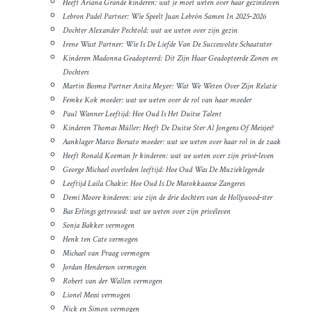
Heeft Ariana Grande kinderen: wat je moet weten over haar gezinsleven
Lebron Padel Partner: Wie Speelt Juan Lebrón Samen In 2025‑2026
Dochter Alexander Pechtold: wat we weten over zijn gezin
Irene Wust Partner: Wie Is De Liefde Van De Succesvolste Schaatsster
Kinderen Madonna Geadopteerd: Dit Zijn Haar Geadopteerde Zonen en
Dochters
Martin Bosma Partner Anita Meyer: Wat We Weten Over Zijn Relatie
Femke Kok moeder: wat we weten over de rol van haar moeder
Paul Wanner Leeftijd: Hoe Oud Is Het Duitse Talent
Kinderen Thomas Müller: Heeft De Duitse Ster Al Jongens Of Meisjes?
Aanklager Marco Borsato moeder: wat we weten over haar rol in de zaak
Heeft Ronald Koeman Jr kinderen: wat we weten over zijn privé‑leven
George Michael overleden leeftijd: Hoe Oud Was De Muzieklegende
Leeftijd Laila Chakir: Hoe Oud Is De Marokkaanse Zangeres
Demi Moore kinderen: wie zijn de drie dochters van de Hollywood‑ster
Bas Erlings getrouwd: wat we weten over zijn privéleven
Sonja Bakker vermogen
Henk ten Cate vermogen
Michael van Praag vermogen
Jordan Henderson vermogen
Robert van der Wallen vermogen
Lionel Messi vermogen
Nick en Simon vermogen