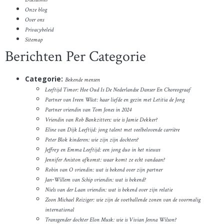
Onze blog
Over ons
Privacybeleid
Sitemap
Berichten Per Categorie
Categorie:
Bekende mensen
Leeftijd Timor: Hoe Oud Is De Nederlandse Danser En Choreograaf
Partner van Ireen Wüst: haar liefde en gezin met Letitia de Jong
Partner vriendin van Tom Jones in 2024
Vriendin van Rob Bankzitters: wie is Jamie Dekker?
Eline van Dijk Leeftijd: jong talent met veelbelovende carrière
Peter Blok kinderen: wie zijn zijn dochters?
Jeffrey en Emma Leeftijd: een jong duo in het nieuws
Jennifer Aniston afkomst: waar komt ze echt vandaan?
Robin van O vriendin: wat is bekend over zijn partner
Jan‑Willem van Schip vriendin: wat is bekend?
Niels van der Laan vriendin: wat is bekend over zijn relatie
Zoon Michael Reiziger: wie zijn de voetballende zonen van de voormalig
international
Transgender dochter Elon Musk: wie is Vivian Jenna Wilson?