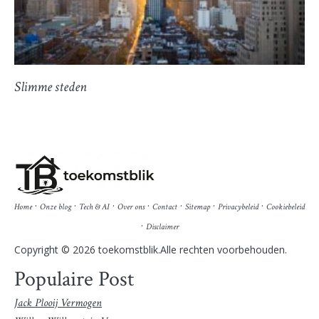
Slimme steden
·
·
·
·
·
·
·
Home
Onze blog
Tech & AI
Over ons
Contact
Sitemap
Privacybeleid
Cookiebeleid
·
Disclaimer
Copyright © 2026 toekomstblik.Alle rechten voorbehouden.
Populaire Post
Jack Plooij Vermogen