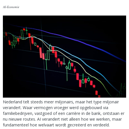
AI-Economie
Nederland telt steeds meer miljonairs, maar het type miljonair
verandert. Waar vermogen vroeger werd opgebouwd via
familiebedrijven, vastgoed of een carrière in de bank, ontstaan er
nu nieuwe routes. AI verandert niet alleen hoe we werken, maar
fundamenteel hoe welvaart wordt gecreëerd en verdeeld.