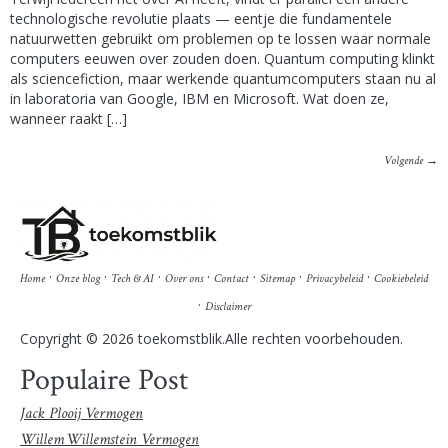
technologische revolutie plaats — eentje die fundamentele
natuurwetten gebruikt om problemen op te lossen waar normale
computers eeuwen over zouden doen. Quantum computing klinkt
als sciencefiction, maar werkende quantumcomputers staan nu al
in laboratoria van Google, IBM en Microsoft. Wat doen ze,
wanneer raakt […]
Volgende
→
·
·
·
·
·
·
·
Home
Onze blog
Tech & AI
Over ons
Contact
Sitemap
Privacybeleid
Cookiebeleid
·
Disclaimer
Copyright © 2026 toekomstblik.Alle rechten voorbehouden.
Populaire Post
Jack Plooij Vermogen
Willem Willemstein Vermogen