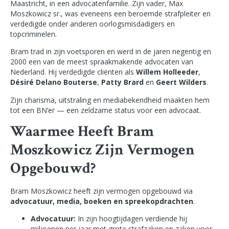
Maastricht, in een advocatenfamilie. Zijn vader, Max
Moszkowicz sr., was eveneens een beroemde strafpleiter en
verdedigde onder anderen oorlogsmisdadigers en
topcriminelen.
Bram trad in zijn voetsporen en werd in de jaren negentig en
2000 een van de meest spraakmakende advocaten van
Nederland. Hij verdedigde cliënten als
Willem Holleeder
,
Désiré Delano Bouterse
,
Patty Brard
en
Geert Wilders
.
Zijn charisma, uitstraling en mediabekendheid maakten hem
tot een BN’er — een zeldzame status voor een advocaat.
Waarmee Heeft Bram
Moszkowicz Zijn Vermogen
Opgebouwd?
Bram Moszkowicz heeft zijn vermogen opgebouwd via
advocatuur, media, boeken en spreekopdrachten
.
Advocatuur:
In zijn hoogtijdagen verdiende hij
miljoenen per jaar met grote strafzaken en zaken voor