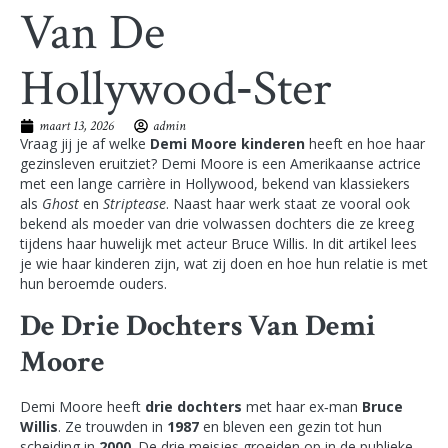
Van De
Hollywood‑ster
maart 13, 2026
admin
Vraag jij je af welke
Demi Moore kinderen
heeft en hoe haar
gezinsleven eruitziet? Demi Moore is een Amerikaanse actrice
met een lange carrière in Hollywood, bekend van klassiekers
als
Ghost
en
Striptease
. Naast haar werk staat ze vooral ook
bekend als moeder van drie volwassen dochters die ze kreeg
tijdens haar huwelijk met acteur Bruce Willis. In dit artikel lees
je wie haar kinderen zijn, wat zij doen en hoe hun relatie is met
hun beroemde ouders.
De Drie Dochters Van Demi
Moore
Demi Moore heeft
drie dochters
met haar ex‑man
Bruce
Willis
. Ze trouwden in
1987
en bleven een gezin tot hun
scheiding in
2000
. De drie meisjes groeiden op in de publieke