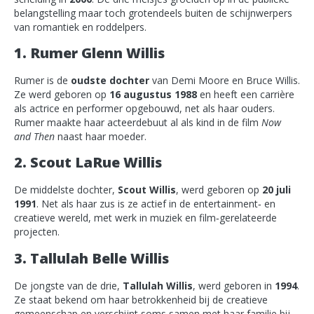
belangstelling maar toch grotendeels buiten de schijnwerpers
van romantiek en roddelpers.
1. Rumer Glenn Willis
Rumer is de
oudste dochter
van Demi Moore en Bruce Willis.
Ze werd geboren op
16 augustus 1988
en heeft een carrière
als actrice en performer opgebouwd, net als haar ouders.
Rumer maakte haar acteerdebuut al als kind in de film
Now
and Then
naast haar moeder.
2. Scout LaRue Willis
De middelste dochter,
Scout Willis
, werd geboren op
20 juli
1991
. Net als haar zus is ze actief in de entertainment‑ en
creatieve wereld, met werk in muziek en film‑gerelateerde
projecten.
3. Tallulah Belle Willis
De jongste van de drie,
Tallulah Willis
, werd geboren in
1994
.
Ze staat bekend om haar betrokkenheid bij de creatieve
gemeenschap en verschijnt soms samen met haar familie bij