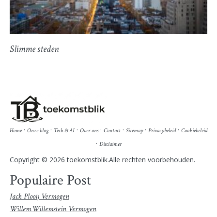
Slimme steden
·
·
·
·
·
·
·
Home
Onze blog
Tech & AI
Over ons
Contact
Sitemap
Privacybeleid
Cookiebeleid
·
Disclaimer
Copyright © 2026 toekomstblik.Alle rechten voorbehouden.
Populaire Post
Jack Plooij Vermogen
Willem Willemstein Vermogen