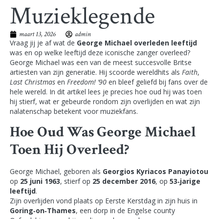
Muzieklegende
maart 13, 2026
admin
Vraag jij je af wat de
George Michael overleden leeftijd
was en op welke leeftijd deze iconische zanger overleed?
George Michael was een van de meest succesvolle Britse
artiesten van zijn generatie. Hij scoorde wereldhits als
Faith
,
Last Christmas
en
Freedom! ’90
en bleef geliefd bij fans over de
hele wereld. In dit artikel lees je precies hoe oud hij was toen
hij stierf, wat er gebeurde rondom zijn overlijden en wat zijn
nalatenschap betekent voor muziekfans.
Hoe Oud Was George Michael
Toen Hij Overleed?
George Michael, geboren als
Georgios Kyriacos Panayiotou
op
25 juni 1963
, stierf op
25 december 2016
, op
53‑jarige
leeftijd
.
Zijn overlijden vond plaats op Eerste Kerstdag in zijn huis in
Goring‑on‑Thames
, een dorp in de Engelse county