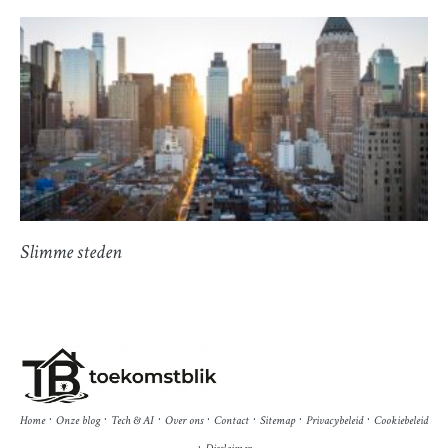
Slimme steden
·
·
·
·
·
·
·
Home
Onze blog
Tech & AI
Over ons
Contact
Sitemap
Privacybeleid
Cookiebeleid
·