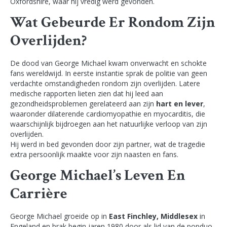
Oxfordshire, waar hij vredig werd gevonden.
Wat Gebeurde Er Rondom Zijn
Overlijden?
De dood van George Michael kwam onverwacht en schokte
fans wereldwijd. In eerste instantie sprak de politie van geen
verdachte omstandigheden rondom zijn overlijden. Latere
medische rapporten lieten zien dat hij leed aan
gezondheidsproblemen gerelateerd aan zijn
hart en lever
,
waaronder dilaterende cardiomyopathie en myocarditis, die
waarschijnlijk bijdroegen aan het natuurlijke verloop van zijn
overlijden.
Hij werd in bed gevonden door zijn partner, wat de tragedie
extra persoonlijk maakte voor zijn naasten en fans.
George Michael’s Leven En
Carrière
George Michael groeide op in
East Finchley, Middlesex
in
Engeland en brak begin jaren 1980 door als lid van de popduo