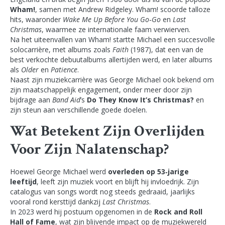
Wham!
, samen met Andrew Ridgeley. Wham! scoorde talloze
hits, waaronder
Wake Me Up Before You Go‑Go
en
Last
Christmas
, waarmee ze internationale faam verwierven.
Na het uiteenvallen van Wham! startte Michael een succesvolle
solocarrière, met albums zoals
Faith
(1987), dat een van de
best verkochte debuutalbums allertijden werd, en later albums
als
Older
en
Patience
.
Naast zijn muziekcarrière was George Michael ook bekend om
zijn maatschappelijk engagement, onder meer door zijn
bijdrage aan
Band Aid
’s
Do They Know It’s Christmas?
en
zijn steun aan verschillende goede doelen.
Wat Betekent Zijn Overlijden
Voor Zijn Nalatenschap?
Hoewel George Michael werd
overleden op 53‑jarige
leeftijd
, leeft zijn muziek voort en blijft hij invloedrijk. Zijn
catalogus van songs wordt nog steeds gedraaid, jaarlijks
vooral rond kersttijd dankzij
Last Christmas
.
In 2023 werd hij postuum opgenomen in de
Rock and Roll
Hall of Fame
, wat zijn blijvende impact op de muziekwereld