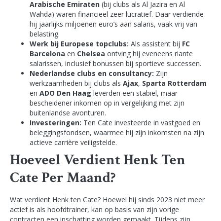
Arabische Emiraten
(bij clubs als Al Jazira en Al
Wahda) waren financieel zeer lucratief. Daar verdiende
hij jaarlijks miljoenen euro’s aan salaris, vaak vrij van
belasting.
Werk bij Europese topclubs:
Als assistent bij
FC
Barcelona
en
Chelsea
ontving hij eveneens riante
salarissen, inclusief bonussen bij sportieve successen.
Nederlandse clubs en consultancy:
Zijn
werkzaamheden bij clubs als
Ajax
,
Sparta Rotterdam
en
ADO Den Haag
leverden een stabiel, maar
bescheidener inkomen op in vergelijking met zijn
buitenlandse avonturen.
Investeringen:
Ten Cate investeerde in vastgoed en
beleggingsfondsen, waarmee hij zijn inkomsten na zijn
actieve carrière veiligstelde.
Hoeveel Verdient Henk Ten
Cate Per Maand?
Wat verdient Henk ten Cate? Hoewel hij sinds 2023 niet meer
actief is als hoofdtrainer, kan op basis van zijn vorige
contracten een inschatting worden gemaakt. Tijdens zijn