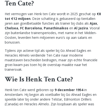
Ten Cate?
Het vermogen van Henk ten Cate wordt in 2025 geschat op
€8
tot €12 miljoen
. Deze schatting is gebaseerd op tientallen
jaren aan goedbetaalde functies als trainer bij clubs als
Ajax
,
Chelsea
,
FC Barcelona
,
Panathinaikos
en
Al Jazira
. Vooral
zijn buitenlandse trainersperiodes, met name in het Midden-
Oosten, leverden hem miljoenen euro’s op aan salaris en
bonussen.
Tijdens zijn actieve tijd als speler bij Go Ahead Eagles en
Heracles Almelo verdiende Ten Cate naar moderne
maatstaven bescheiden bedragen, maar zijn echte financiële
groei kwam pas toen hij de overstap maakte naar het
trainersvak.
Wie Is Henk Ten Cate?
Henk ten Cate werd geboren op
9 december 1954
in
Amsterdam. Hij begon als voetballer bij Go Ahead Eagles en
speelde later bij onder andere Telstar, Edmonton Drillers
(Canada) en Heracles Almelo. Zijn loopbaan als speler was