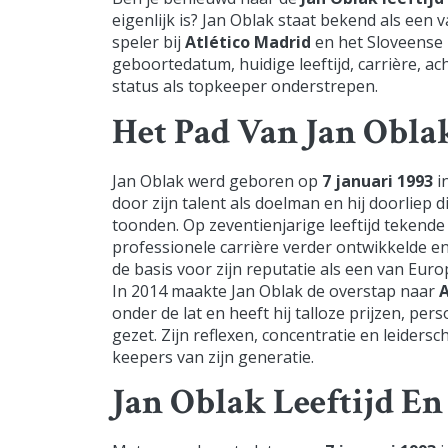
eigenlijk is? Jan Oblak staat bekend als een 
speler bij
Atlético Madrid
en het Sloveense n
geboortedatum, huidige leeftijd, carrière, ac
status als topkeeper onderstrepen.
Het Pad Van Jan Obla
Jan Oblak werd geboren op
7 januari 1993
in
door zijn talent als doelman en hij doorliep
toonden. Op zeventienjarige leeftijd tekende
professionele carrière verder ontwikkelde e
de basis voor zijn reputatie als een van Eur
In 2014 maakte Jan Oblak de overstap naar
A
onder de lat en heeft hij talloze prijzen, pe
gezet. Zijn reflexen, concentratie en leide
keepers van zijn generatie.
Jan Oblak Leeftijd En