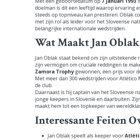
Met een geboortedatum op
7 januari 1993
i
doelman is dit een leeftijd waarop ervaring
steeds op topniveau kan presteren. Oblak com
met zijn rol als leider voor het Sloveense na
belangrijke internationale wedstrijden.
Wat Maakt Jan Oblak
Jan Oblak staat bekend om zijn uitstekende r
zijn vermogen om cruciale reddingen te mak
Zamora Trophy
gewonnen, een prijs voor d
Met meer dan 300 wedstrijden voor Atlético M
de club.
Daarnaast is hij captain van het Sloveense 
jonge keepers in Slovenië en daarbuiten. Zij
maakt hem tot een topkeeper van wereldklas
Interessante Feiten O
Jan Oblak speelt als keeper voor
Atlét