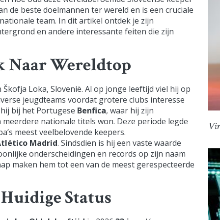
van de beste doelmannen ter wereld en is een cruciale
ationale team. In dit artikel ontdek je zijn
htergrond en andere interessante feiten die zijn
k Naar Wereldtop
 Škofja Loka, Slovenië. Al op jonge leeftijd viel hij op
 diverse jeugdteams voordat grotere clubs interesse
 hij bij het Portugese
Benfica
, waar hij zijn
n meerdere nationale titels won. Deze periode legde
Vir
opa’s meest veelbelovende keepers.
tlético Madrid
. Sindsdien is hij een vaste waarde
rsoonlijke onderscheidingen en records op zijn naam
rschap maken hem tot een van de meest gerespecteerde
 Huidige Status