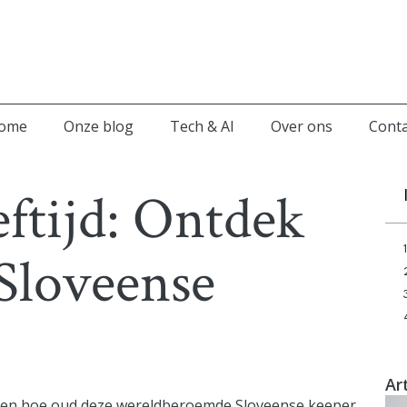
ome
Onze blog
Tech & AI
Over ons
Conta
ftijd: Ontdek
Sloveense
Ar
en hoe oud deze wereldberoemde Sloveense keeper