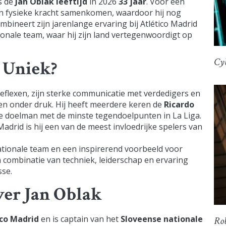
s de
Jan Oblak leeftijd
in 2026
33 jaar
. Voor een
 en fysieke kracht samenkomen, waardoor hij nog
bineert zijn jarenlange ervaring bij Atlético Madrid
tionale team, waar hij zijn land vertegenwoordigt op
Cyb
 Uniek?
eflexen, zijn sterke communicatie met verdedigers en
en onder druk. Hij heeft meerdere keren de
Ricardo
e doelman met de minste tegendoelpunten in La Liga.
adrid is hij een van de meest invloedrijke spelers van
nationale team en een inspirerend voorbeeld voor
n combinatie van techniek, leiderschap en ervaring
se.
ver Jan Oblak
ico Madrid
en is captain van het
Sloveense nationale
Rob