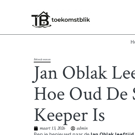
H
Bekende mensen
Jan Oblak Lee
Hoe Oud De 
Keeper Is
maart 13, 2026
admin
Ben je benieuwd naar de
Jan Oblak leeftijd