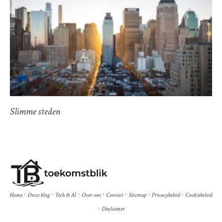
Slimme steden
·
·
·
·
·
·
·
Home
Onze blog
Tech & AI
Over ons
Contact
Sitemap
Privacybeleid
Cookiebeleid
·
Disclaimer