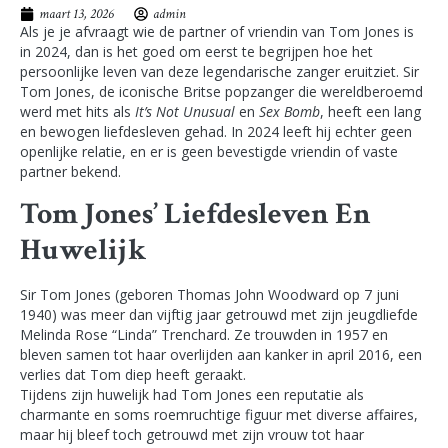
maart 13, 2026
admin
Als je je afvraagt wie de partner of vriendin van Tom Jones is
in 2024, dan is het goed om eerst te begrijpen hoe het
persoonlijke leven van deze legendarische zanger eruitziet. Sir
Tom Jones, de iconische Britse popzanger die wereldberoemd
werd met hits als
It’s Not Unusual
en
Sex Bomb
, heeft een lang
en bewogen liefdesleven gehad. In 2024 leeft hij echter geen
openlijke relatie, en er is geen bevestigde vriendin of vaste
partner bekend.
Tom Jones’ Liefdesleven En
Huwelijk
Sir Tom Jones (geboren Thomas John Woodward op 7 juni
1940) was meer dan vijftig jaar getrouwd met zijn jeugdliefde
Melinda Rose “Linda” Trenchard. Ze trouwden in 1957 en
bleven samen tot haar overlijden aan kanker in april 2016, een
verlies dat Tom diep heeft geraakt.
Tijdens zijn huwelijk had Tom Jones een reputatie als
charmante en soms roemruchtige figuur met diverse affaires,
maar hij bleef toch getrouwd met zijn vrouw tot haar